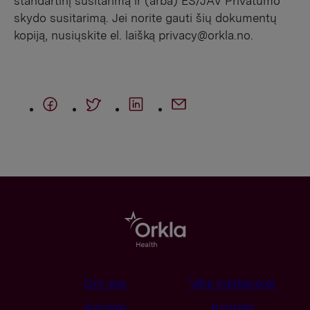
standartinį susitarimą ir (arba) ES/JAV Privatumo
skydo susitarimą. Jei norite gauti šių dokumentų
kopiją, nusiųskite el. laišką
privacy@orkla.no
.
Om oss
Våre merkevarer
Karriere
Kontakt