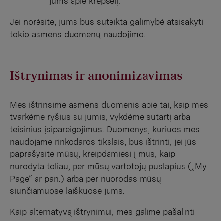
jums apie krepšelį.
Jei norėsite, jums bus suteikta galimybė atsisakyti
tokio asmens duomenų naudojimo.
Ištrynimas ir anonimizavimas
Mes ištrinsime asmens duomenis apie tai, kaip mes
tvarkėme ryšius su jumis, vykdėme sutartį arba
teisinius įsipareigojimus. Duomenys, kuriuos mes
naudojame rinkodaros tikslais, bus ištrinti, jei jūs
paprašysite mūsų, kreipdamiesi į mus, kaip
nurodyta toliau, per mūsų vartotojų puslapius („My
Page“ ar pan.) arba per nuorodas mūsų
siunčiamuose laiškuose jums.
Kaip alternatyvą ištrynimui, mes galime pašalinti