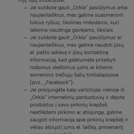
Jei sutikote gauti „Orkla“ pasiūlymus arba
naujienlaiškius, mes galime suasmeninti
tokius ryšius, tikslinės rinkodaros, kuri
laikoma naudinga gavėjams, tikslais.
Jei sutikote gauti „Orkla“ pasiūlymus ar
naujienlaiškius, mes galime naudoti jūsų
el. pašto adresą ir jūsų kontaktinę
informaciją, kad galėtumėte pritaikyti
rodomus skelbimus jums ar kitiems
asmenims trečiųjų šalių tinklalapiuose
(pvz., „Facebook“).
Jei prisijungėte kaip vartotojas vienoje iš
„Orkla“ internetinių parduotuvių ir dėjote
produktus į savo pirkinių krepšelį
neatlikdami pirkimo ar atsijungę, galime
saugoti informaciją apie pirkinių krepšelį ir
vėliau atsiųsti jums el. laišką, primenantį