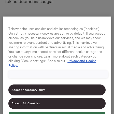
tokius duomenis saugiai.
Jūsų asmens duomenų tvarkymo
This website uses cookies and similar technologies (“cookies”).
tikslas
Only strictly necessary cookies are active by default. If you accept
all cookies, you help us improve our services, and we may show
you more relevant content and advertising. This may involve
Tikslas, kuriuo mes naudojame asmeninius
sharing information with partners in social media and advertising.
duomenis, bus patikslintas ar aiškiai nurodytas, kai
You can at any time accept or reject different cookie categories,
or change your choices. Learn more about each category by
kreipsitės į mus. Tikslai, dėl kurių „Orkla“ tvarko
clicking “Cookie settings”. See also our
Privacy and Cookie
asmens duomenis, paprastai yra jūsų užklausų
Policy.
apdorojimas arba siekis pateikti jums paslaugą ar
produktą, kurio prašėte, tačiau taip pat galimybė
geriau su jumis susisiekti ir tobulinti savo
produktus, paslaugas ar rinkodarą.
Accept necessary only
Accept All Cookies
Asmens duomenų tvarkymo