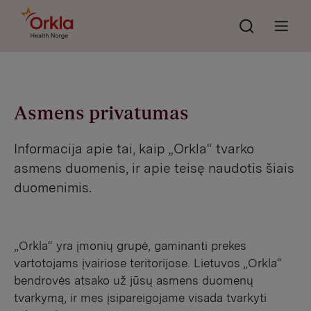
Søk
Go to frontpage
Åpne 
Asmens privatumas
Informacija apie tai, kaip „Orkla“ tvarko
asmens duomenis, ir apie teisę naudotis šiais
duomenimis.
„Orkla“ yra įmonių grupė, gaminanti prekes
vartotojams įvairiose teritorijose. Lietuvos „Orkla“
bendrovės atsako už jūsų asmens duomenų
tvarkymą, ir mes įsipareigojame visada tvarkyti