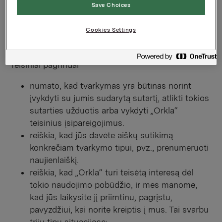
Save Choices
reikalavimai
Cookies Settings
Mes tvarkome asmens duomenis pagal galiojančių
Lietuvos įstatymų ir teisės aktų reikalavimus.
Teisiniai pagrindai
numato, kad tvarkymas yra būtinas norint
įvykdyti su jumis sudarytą sutartį, atlikti tokios
sutarties užduotis arba vykdyti „Orkla“
teisinius įsipareigojimus.
reiškia, kad jūs davėte aiškų sutikimą
konkrečiam tvarkymo tipui, pvz., prenumeruoti
naujienlaiškį.
reiškia, kad „Orkla“ turi teisėtą interesą dėl
tokio naudojimo pobūdžio, ir mes manome,
kad jūs laikysite jį priimtinu, pagrįstu,
pavyzdžiui, kai norite kreiptis į mus. Tai svarbu
trijų tipų situacijose: