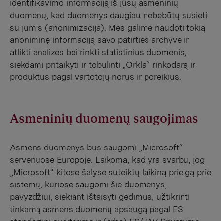
identifikavimo informaciją iš jūsų asmeninių
duomenų, kad duomenys daugiau nebebūtų susieti
su jumis (anonimizacija). Mes galime naudoti tokią
anoniminę informaciją savo patirties archyve ir
atlikti analizes bei rinkti statistinius duomenis,
siekdami pritaikyti ir tobulinti „Orkla“ rinkodarą ir
produktus pagal vartotojų norus ir poreikius.
Asmeninių duomenų saugojimas
Asmens duomenys bus saugomi „Microsoft“
serveriuose Europoje. Laikoma, kad yra svarbu, jog
„Microsoft“ kitose šalyse suteiktų laikiną prieigą prie
sistemų, kuriose saugomi šie duomenys,
pavyzdžiui, siekiant ištaisyti gedimus, užtikrinti
tinkamą asmens duomenų apsaugą pagal ES