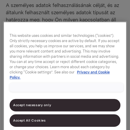
A személyes adatok felhasználásának célját, és az
általunk felhasznált személyes adatok típusát az
határozza meg, hogy Ön milyen kapcsolatban áll
velünk. Az Orkla általában azért dolgoz fel
személyes adatokat, hogy kezelje az Öntől érkező
This website uses cookies and similar technologies (“cookies”).
Only strictly necessary cookies are active by default. If you accept
kérelmeket, vagy ellássa Önt az igényelt
all cookies, you help us improve our services, and we may show
szolgáltatással vagy termékkel, de esetenként azért
you more relevant content and advertising. This may involve
is, hogy jobban kommunikálhasson Önnel, illetve
sharing information with partners in social media and advertising.
You can at any time accept or reject different cookie categories,
fejleszthesse termékeit, szolgáltatásait vagy
or change your choices. Learn more about each category by
marketingjét.
clicking “Cookie settings”. See also our
Privacy and Cookie
Policy.
A személyes adatok
feldolgozásának paraméterei
Accept necessary only
A személyes adatokat a vonatkozó helyi
Accept All Cookies
törvényeknek és rendeleteknek megfelelő