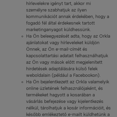
hírlevelekre igényt tart, akkor mi
személyre szabhatjuk az ilyen
kommunikációt annak érdekében, hogy a
fogadó fél által érdekesnek tartott
marketinganyagot küldhessünk.
Ha Ön beleegyezését adta, hogy az Orkla
ajánlatokat vagy hírleveleket küldjön
Önnek, az Ön e-mail-címét és
kapcsolattartási adatait felhasználhatjuk
az Ön vagy mások előtt megjelenített
hirdetések adaptálására külső felek
weboldalain (például a Facebookon).
Ha Ön bejelentkezett az Orkla valamelyik
online üzletének felhasználójaként, és
termékeket hagyott a kosarában a
vásárlás befejezése vagy kijelentkezés
nélkül, tárolhatjuk a kosár információit, és
később emlékeztető e-mailt küldhetünk a